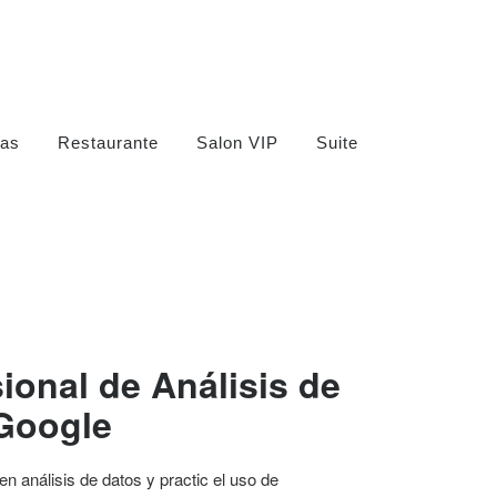
as
Restaurante
Salon VIP
Suite
sional de Análisis de
Google
n análisis de datos y practic el uso de