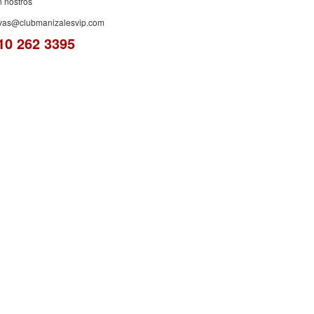
n nostros
rvas@clubmanizalesvip.com
10 262 3395