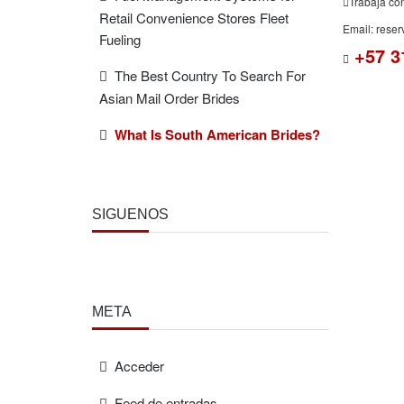
Trabaja co
Retail Convenience Stores Fleet
Email: rese
Fueling
+57 3
The Best Country To Search For
Asian Mail Order Brides
What Is South American Brides?
SÍGUENOS
META
Acceder
Feed de entradas