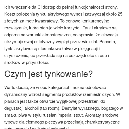
Ich włączenie da Ci dostęp do pełnej funkcjonalności strony.
Koszt położenia tynku akrylowego wynosi zazwyczaj około 25
złotych za metr kwadratowy. To cenowo konkurencyjne
rozwiązanie, które oferuje wiele korzyści. Tynki akrylowe są
odporne na warunki atmosferyczne, co sprawia, że elewacja
utrzymuje swój estetyczny wygląd przez wiele lat. Ponadto,
tynki akrylowe są stosunkowo łatwe w pielęgnacji i
czyszczeniu, co przekłada się na oszczędność czasu i
środków w przyszłości.
Czym jest tynkowanie?
Warto dodać, że w obu kategoriach można odnotować
dynamiczny wzrost segmentu produktów rzemieślniczych. W
planach jest także otwarcie wyjątkowej przestrzeni do
degustacji alkoholi (tap room). Destylat wyraźnego, bogatego w
smaku piwa w stylu russian imperial stout. Aromaty słodowe,
typowe dla ciemnego pieczywa przecinają charakterystyczne
nuty karmelu i delikatnej paloności.