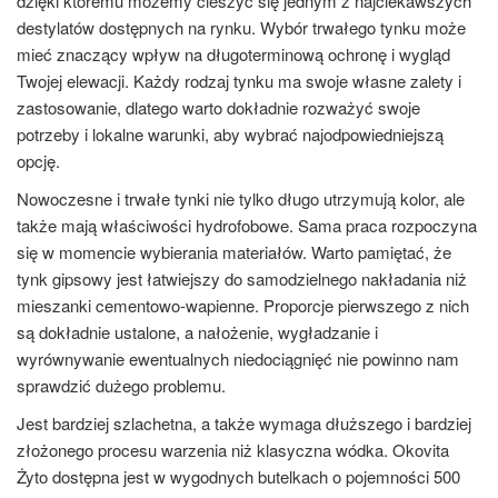
dzięki któremu możemy cieszyć się jednym z najciekawszych
destylatów dostępnych na rynku. Wybór trwałego tynku może
mieć znaczący wpływ na długoterminową ochronę i wygląd
Twojej elewacji. Każdy rodzaj tynku ma swoje własne zalety i
zastosowanie, dlatego warto dokładnie rozważyć swoje
potrzeby i lokalne warunki, aby wybrać najodpowiedniejszą
opcję.
Nowoczesne i trwałe tynki nie tylko długo utrzymują kolor, ale
także mają właściwości hydrofobowe. Sama praca rozpoczyna
się w momencie wybierania materiałów. Warto pamiętać, że
tynk gipsowy jest łatwiejszy do samodzielnego nakładania niż
mieszanki cementowo-wapienne. Proporcje pierwszego z nich
są dokładnie ustalone, a nałożenie, wygładzanie i
wyrównywanie ewentualnych niedociągnięć nie powinno nam
sprawdzić dużego problemu.
Jest bardziej szlachetna, a także wymaga dłuższego i bardziej
złożonego procesu warzenia niż klasyczna wódka. Okovita
Żyto dostępna jest w wygodnych butelkach o pojemności 500