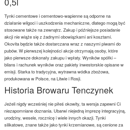
0,5l
Tynki cementowe i cementowo-wapienne są odporne na
działanie wilgoci i uszkodzenia mechaniczne, dlatego mogą być
stosowane także na zewnątrz. Zakup i późniejsze posiadanie
akcji nie wiąże się z żadnymi obowiązkami ani kosztami.
Okovita będzie także dostarczana wraz z naszymi piwami do
pubów. W pierwszej kolejności akcje otrzymają osoby, które
jako pierwsze dokonały zakupu i wpłaty. Wyników spółki –
bilans i rachunek wyników oraz pakiety inwestorskie opisane w
emisji. Starka to tradycyjna, wytrawna wódka zbożowa,
produkowana w Polsce, na Litwie i Rosji.
Historia Browaru Tenczynek
Jeżeli nigdy wcześniej nie piłeś okowity, ta wersja zapewni Ci
niezapomniane doznania. Ubarwi niejedną imprezę integracyjną,
urodziny, wesele, rocznicę i wiele innych okazji. Tynki
silikatowe, znane także jako tynki krzemianowe, są cenione za