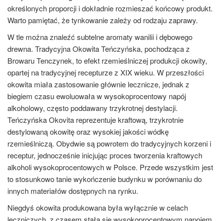
określonych proporcji i dokładnie rozmieszać końcowy produkt.
Warto pamiętać, że tynkowanie zależy od rodzaju zaprawy.
W tle można znaleźć subtelne aromaty wanilii i dębowego
drewna. Tradycyjna Okowita Teńczyńska, pochodząca z
Browaru Tenczynek, to efekt rzemieślniczej produkcji okowity,
opartej na tradycyjnej recepturze z XIX wieku. W przeszłości
okowita miała zastosowanie głównie lecznicze, jednak z
biegiem czasu ewoluowała w wysokoprocentowy napój
alkoholowy, często poddawany trzykrotnej destylacji.
Teńczyńska Okovita reprezentuje kraftową, trzykrotnie
destylowaną okowitę oraz wysokiej jakości wódkę
rzemieślniczą. Obydwie są powrotem do tradycyjnych korzeni i
receptur, jednocześnie inicjując proces tworzenia kraftowych
alkoholi wysokoprocentowych w Polsce. Przede wszystkim jest
to stosunkowo tanie wykończenie budynku w porównaniu do
innych materiałów dostępnych na rynku.
Niegdyś okowita produkowana była wyłącznie w celach
leczniczych, z czasem stała się wysokoprocentowym napojem