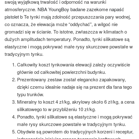
swoją wyjątkową trwałość i odporność na warunki
atmosferyczne.
NBA YoungBoy badane zazekome napaść
pistolet b
Te tynki mają zdolność przepuszczania pary wodnej,
co oznacza, że elewacja może “oddychać”, a wilgoć nie
gromadzi się w ścianie. To istotne, zwłaszcza w klimatach o
dużych amplitudach temperatury. Ponadto, tynki silikatowe są
elastyczne i mogą pokrywać małe rysy skurczowe powstałe w
tradycyjnym tynku.
Całkowity koszt tynkowania elewacji zależy oczywiście
głównie od całkowitej powierzchni budynku.
Prezentowany zestaw został elegancko zapakowany,
dzięki czemu idealnie nadaje się na prezent dla fana tego
typu trunków.
Mineralny to koszt 4 zł/kg, akrylowy około 6 zł/kg, a cena
silikatowego to w przybliżeniu 10 zł/kg.
Ponadto, tynki silikatowe są elastyczne i mogą pokrywać
małe rysy skurczowe powstałe w tradycyjnym tynku.
Obydwie są powrotem do tradycyjnych korzeni i receptur,
jednocześnie inicjując proces tworzenia kraftowych