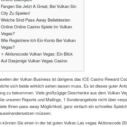
Fangen Sie Jetzt A Great, Bei Vulkan Sin
City Zu Spielen!
Welche Sind Pass Away Beliebtesten
Online Online Casino Spiele Im Vulkan
Vegas?
Wie Registriere Ich Ein Konto Bei Vulkan
Vegas?
⭐ Aktionscode Vulkan Vegas: Ein Blick
Auf Dasjenige Vulkan Vegas Casino
seiten der Vulkan Business ist übrigens das ICE Casino Reward Cod
lche sich beide wirklich sehen lassen muss. Es ist dieses guter An
ung zu bekommen. Viele großzügige Geschenke aus dem Vulkan Veg
Sie unseren Reports und Mailings, 1 Sonderangebote nicht über verpa
piele Ihnen pass away Möglichkeit, ganz einfach ein schnelles Spiel
auseinandersetzen müssen.
o können Sie einen in der tat guten Vulkan Las vegas Aktionscode 2