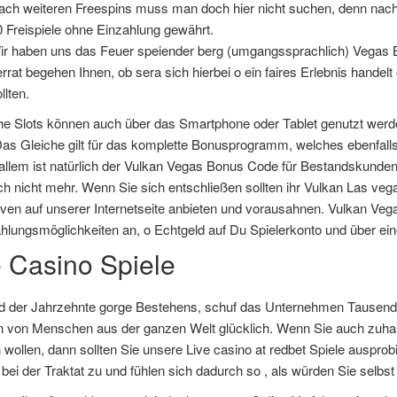
ach weiteren Freespins muss man doch hier nicht suchen, denn nach 
 Freispiele ohne Einzahlung gewährt.
ir haben uns das Feuer speiender berg (umgangssprachlich) Vegas 
rrat begehen Ihnen, ob sera sich hierbei o ein faires Erlebnis handelt
llten.
he Slots können auch über das Smartphone oder Tablet genutzt werd
as Gleiche gilt für das komplette Bonusprogramm, welches ebenfall
 allem ist natürlich der Vulkan Vegas Bonus Code für Bestandskunden
h nicht mehr. Wenn Sie sich entschließen sollten ihr Vulkan Las veg
iven auf unserer Internetseite anbieten und vorausahnen. Vulkan Vegas
ahlungsmöglichkeiten an, o Echtgeld auf Du Spielerkonto und über ei
e Casino Spiele
 der Jahrzehnte gorge Bestehens, schuf das Unternehmen Tausende 
en von Menschen aus der ganzen Welt glücklich. Wenn Sie auch zuha
 wollen, dann sollten Sie unsere Live casino at redbet Spiele auspro
bei der Traktat zu und fühlen sich dadurch so , als würden Sie selbs