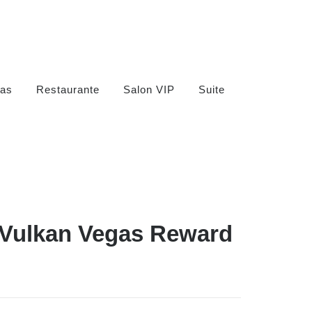
as
Restaurante
Salon VIP
Suite
i Vulkan Vegas Reward