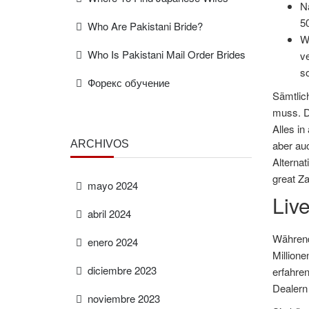
N
50
Who Are Pakistani Bride?
W
Who Is Pakistani Mail Order Brides
ve
so
Форекс обучение
Sämtlic
muss. D
Alles in
ARCHIVOS
aber auc
Alternat
great Z
mayo 2024
Liv
abril 2024
Während
enero 2024
Million
diciembre 2023
erfahren
Dealern 
noviembre 2023