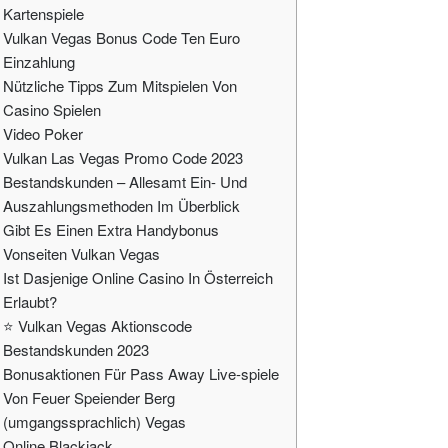
Kartenspiele
Vulkan Vegas Bonus Code Ten Euro
Einzahlung
Nützliche Tipps Zum Mitspielen Von
Casino Spielen
Video Poker
Vulkan Las Vegas Promo Code 2023
Bestandskunden – Allesamt Ein- Und
Auszahlungsmethoden Im Überblick
Gibt Es Einen Extra Handybonus
Vonseiten Vulkan Vegas
Ist Dasjenige Online Casino In Österreich
Erlaubt?
⭐ Vulkan Vegas Aktionscode
Bestandskunden 2023
Bonusaktionen Für Pass Away Live-spiele
Von Feuer Speiender Berg
(umgangssprachlich) Vegas
Online Blackjack