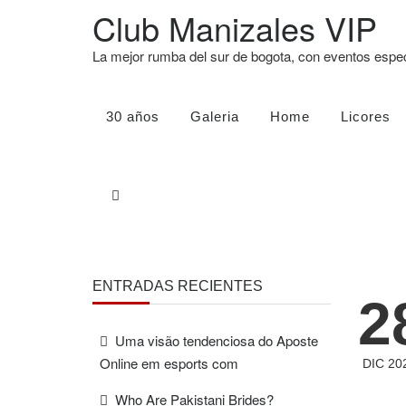
Club Manizales VIP
La mejor rumba del sur de bogota, con eventos esp
30 años
Galeria
Home
Licores
ENTRADAS RECIENTES
2
Uma visão tendenciosa do Aposte
Online em esports com
DIC 20
Who Are Pakistani Brides?